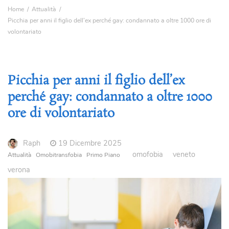
Home
Attualità
Picchia per anni il figlio dell’ex perché gay: condannato a oltre 1000 ore di
volontariato
Picchia per anni il figlio dell’ex
perché gay: condannato a oltre 1000
ore di volontariato
Raph
19 Dicembre 2025
omofobia
veneto
Attualità
Omobitransfobia
Primo Piano
verona