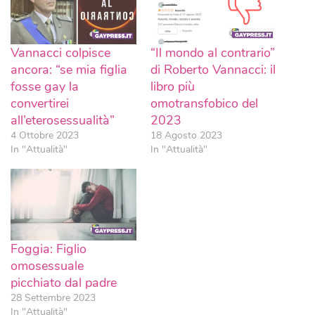
Vannacci colpisce
“Il mondo al contrario”
ancora: “se mia figlia
di Roberto Vannacci: il
fosse gay la
libro più
convertirei
omotransfobico del
all’eterosessualità”
2023
4 Ottobre 2023
18 Agosto 2023
In "Attualità"
In "Attualità"
Foggia: Figlio
omosessuale
picchiato dal padre
28 Settembre 2023
In "Attualità"