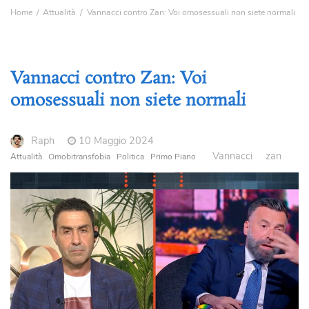
Home
Attualità
Vannacci contro Zan: Voi omosessuali non siete normali
Vannacci contro Zan: Voi
omosessuali non siete normali
Raph
10 Maggio 2024
Vannacci
zan
Attualità
Omobitransfobia
Politica
Primo Piano