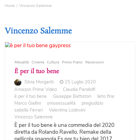
Home
Vincenzo Salemme
Vincenzo Salemme
Attualità
Cinema
Cultura
Primo Piano
Recensioni
È per il tuo bene
Silvia Morganti
25 Luglio 2020
Amazon Prime Video
Claudia Pandolfi
è per il tuo bene
Giuseppe Battiston
lieto fine
Marco Giallini
omosessualità
pregiudizio
sabella Ferrari
Valentina Lodovini
Vincenzo Salemme
È per il tuo bene è una commedia del 2020
diretta da Rolando Ravello. Remake della
pellicola spagnola Es por tu bien del 2017.