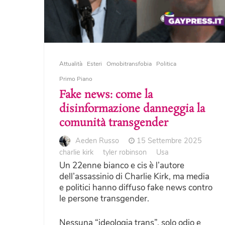
Attualità
Esteri
Omobitransfobia
Politica
Primo Piano
Fake news: come la
disinformazione danneggia la
comunità transgender
Aeden Russo
15 Settembre 2025
charlie kirk
tyler robinson
Usa
Un 22enne bianco e cis è l’autore
dell’assassinio di Charlie Kirk, ma media
e politici hanno diffuso fake news contro
le persone transgender.
Nessuna “ideologia trans”, solo odio e