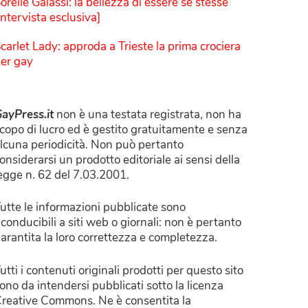
orelle Galassi: la bellezza di essere sé stesse
Intervista esclusiva]
carlet Lady: approda a Trieste la prima crociera
er gay
ayPress.it
non è una testata registrata, non ha
copo di lucro ed è gestito gratuitamente e senza
lcuna periodicità. Non può pertanto
onsiderarsi un prodotto editoriale ai sensi della
egge n. 62 del 7.03.2001.
utte le informazioni pubblicate sono
iconducibili a siti web o giornali: non è pertanto
arantita la loro correttezza e completezza.
utti i contenuti originali prodotti per questo sito
ono da intendersi pubblicati sotto la licenza
reative Commons. Ne è consentita la