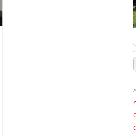
U
a
A
A
C
C