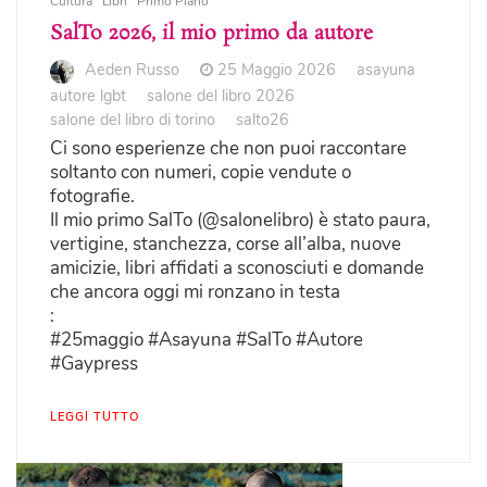
Cultura
Libri
Primo Piano
SalTo 2026, il mio primo da autore
Aeden Russo
25 Maggio 2026
asayuna
autore lgbt
salone del libro 2026
salone del libro di torino
salto26
Ci sono esperienze che non puoi raccontare
soltanto con numeri, copie vendute o
fotografie.
Il mio primo SalTo (@salonelibro) è stato paura,
vertigine, stanchezza, corse all’alba, nuove
amicizie, libri affidati a sconosciuti e domande
che ancora oggi mi ronzano in testa
:
#25maggio #Asayuna #SalTo #Autore
#Gaypress
LEGGI TUTTO