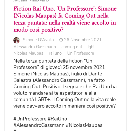
Attualità
Primo Piano
Fiction Rai Uno, ‘Un Professore’: Simone
(Nicolas Maupas) fa Coming Out nella
terza puntata: nella realtà viene accolto in
modo così positivo?
Simone D'Avolio
26 Novembre 2021
Alessandro Gassmann
coming out
lgbt
Nicolas Maupas
rai uno
Un Professore
Nella terza puntata della fiction “Un
Professore” di giovedì 25 novembre 2021
Simone (Nicolas Maupas), figlio di Dante
Balestra (Alessandro Gassmann), ha fatto
Coming Out. Positivo il segnale che Rai Uno ha
voluto mandare ai telespettatori e alla
comunità LGBT+. Il Coming Out nella vita reale
viene davvero accolto in maniera così positiva?
:
#UnProfessore #RaiUno
#AlessandroGassmann #NicolasMaupas