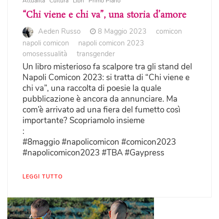
Attualità
Cultura
Libri
Primo Piano
“Chi viene e chi va”, una storia d’amore
Aeden Russo
8 Maggio 2023
comicon
napoli comicon
napoli comicon 2023
omosessualità
transgender
Un libro misterioso fa scalpore tra gli stand del
Napoli Comicon 2023: si tratta di “Chi viene e
chi va”, una raccolta di poesie la quale
pubblicazione è ancora da annunciare. Ma
com’è arrivato ad una fiera del fumetto così
importante? Scopriamolo insieme
:
#8maggio #napolicomicon #comicon2023
#napolicomicon2023 #TBA #Gaypress
LEGGI TUTTO