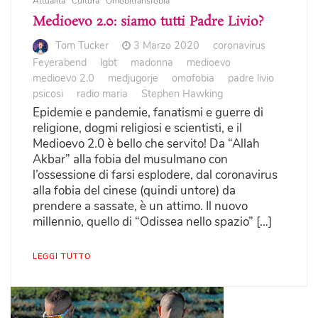
Attualità
Cultura
Omobitransfobia
Medioevo 2.0: siamo tutti Padre Livio?
Tom Tucker
3 Marzo 2020
coronavirus
Feyerabend
lgbt
madonna
medioevo
medioevo 2.0
medjugorje
omofobia
padre livio
psicosi
radio maria
Stephen Hawking
Epidemie e pandemie, fanatismi e guerre di
religione, dogmi religiosi e scientisti, e il
Medioevo 2.0 è bello che servito! Da “Allah
Akbar” alla fobia del musulmano con
l’ossessione di farsi esplodere, dal coronavirus
alla fobia del cinese (quindi untore) da
prendere a sassate, è un attimo. Il nuovo
millennio, quello di “Odissea nello spazio” […]
LEGGI TUTTO