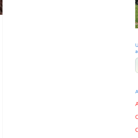
U
a
A
A
C
C