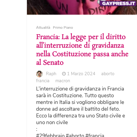
Attualità
Primo Piano
Francia: La legge per il diritto
all’interruzione di gravidanza
nella Costituzione passa anche
al Senato
Raph
1 Marzo 2024
aborto
francia
macron
L’interruzione di gravidanza in Francia
sarà in Costituzione. Tutto questo
mentre in Italia si vogliono obbligare le
donne ad ascoltare il battito del feto.
Ecco la differenza tra uno Stato civile e
uno non civile
:
#29febbraio #aborto #francia