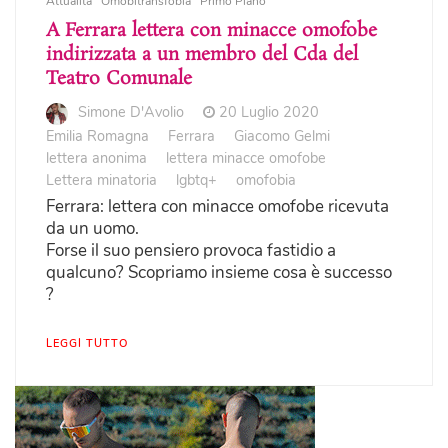
Attualità
Omobitransfobia
Primo Piano
A Ferrara lettera con minacce omofobe
indirizzata a un membro del Cda del
Teatro Comunale
Simone D'Avolio
20 Luglio 2020
Emilia Romagna
Ferrara
Giacomo Gelmi
lettera anonima
lettera minacce omofobe
Lettera minatoria
lgbtq+
omofobia
Ferrara: lettera con minacce omofobe ricevuta
da un uomo.
Forse il suo pensiero provoca fastidio a
qualcuno? Scopriamo insieme cosa è successo
?
LEGGI TUTTO