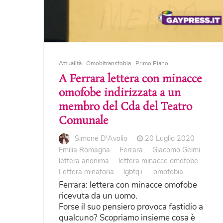
Attualità
Omobitransfobia
Primo Piano
A Ferrara lettera con minacce
omofobe indirizzata a un
membro del Cda del Teatro
Comunale
Simone D'Avolio
20 Luglio 2020
Emilia Romagna
Ferrara
Giacomo Gelmi
lettera anonima
lettera minacce omofobe
Lettera minatoria
lgbtq+
omofobia
Ferrara: lettera con minacce omofobe
ricevuta da un uomo.
Forse il suo pensiero provoca fastidio a
qualcuno? Scopriamo insieme cosa è