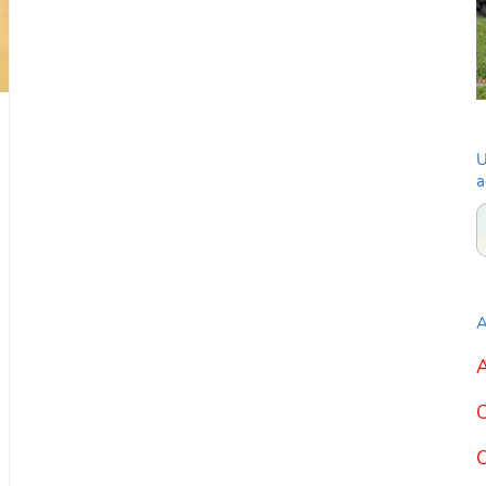
U
a
A
A
C
C