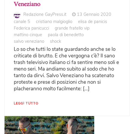
Veneziano
Redazione GayPress.it
13 Gennaio 2020
canale 5
cristiano malgioglio
elisa de panicis
Federica panicucci
grande fratello vip
mattino cinque
paola di benedetto
salvo veneziano
shock
Lo so che tutti lo state guardando anche se lo
criticate di brutto. E che vergogna c’è? Il sano
trash televisivo italiano ci fa sentire meno soli e
meno seri. Ma andiamo subito al sodo che ho
tanto da dirvi. Salvo Veneziano ha scatenato
proteste e prese di posizioni che non si
placheranno molto facilmente: […]
LEGGI TUTTO