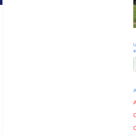
U
a
A
A
C
C