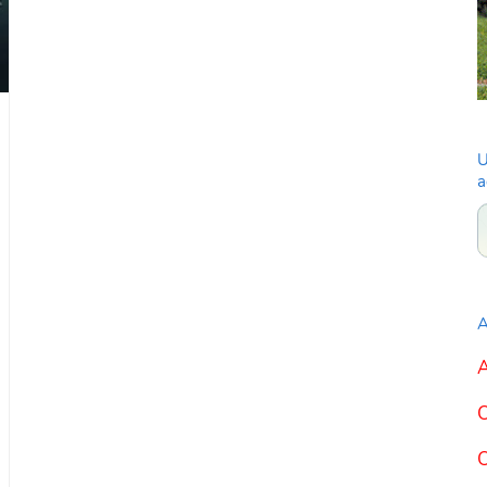
U
a
A
A
C
C