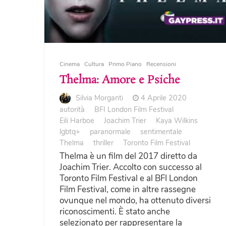
Cinema
Cultura
Primo Piano
Recensioni
Thelma: Amore e Psiche
Silvia Morganti
4 Aprile 2020
autorità
BFI London Film Festival
Eili Harboe
Joachim Trier
Kaya Wilkins
lgbtq+
paranormale
sentimentale
Thelma
thriller
Toronto Film Festival
Thelma è un film del 2017 diretto da
Joachim Trier. Accolto con successo al
Toronto Film Festival e al BFI London
Film Festival, come in altre rassegne
ovunque nel mondo, ha ottenuto diversi
riconoscimenti. È stato anche
selezionato per rappresentare la