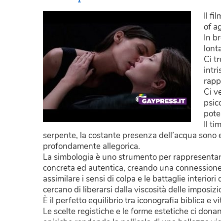
Il f
of a
In b
lont
Ci t
intr
rapp
Ci v
psic
pote
Il ti
serpente, la costante presenza dell’acqua sono e
profondamente allegorica.
La simbologia è uno strumento per rappresentare
concreta ed autentica, creando una connessione
assimilare i sensi di colpa e le battaglie interiori
cercano di liberarsi dalla viscosità delle imposizion
È il perfetto equilibrio tra iconografia biblica e v
Le scelte registiche e le forme estetiche ci dona