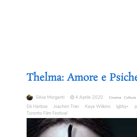
Thelma: Amore e Psich
Silvia Morganti
4 Aprile 2020
Cinema
Cultura
Eili Harboe
Joachim Trier
Kaya Wilkins
lgbtq+
p
Toronto Film Festival