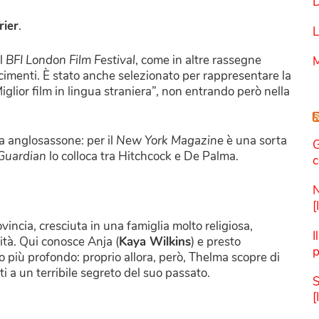
D
rier
.
L
l
BFI London Film Festival
, come in altre rassegne
M
imenti. È stato anche selezionato per rappresentare la
glior film in lingua straniera”, non entrando però nella
ca anglosassone: per il
New York Magazine
è una sorta
G
Guardian
lo colloca tra Hitchcock e De Palma.
c
N
[
vincia, cresciuta in una famiglia molto religiosa,
I
ità. Qui conosce Anja (
Kaya Wilkins
) e presto
p
to più profondo: proprio allora, però, Thelma scopre di
ati a un terribile segreto del suo passato.
S
[