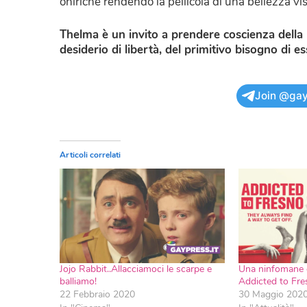
oniriche rendendo la pellicola di una bellezza vi
Thelma è un invito a prendere coscienza della 
desiderio di libertà, del primitivo bisogno di es
Join @gay
Articoli correlati
Jojo Rabbit..Allacciamoci le scarpe e
Una ninfomane e
balliamo!
Addicted to Fre
22 Febbraio 2020
30 Maggio 202