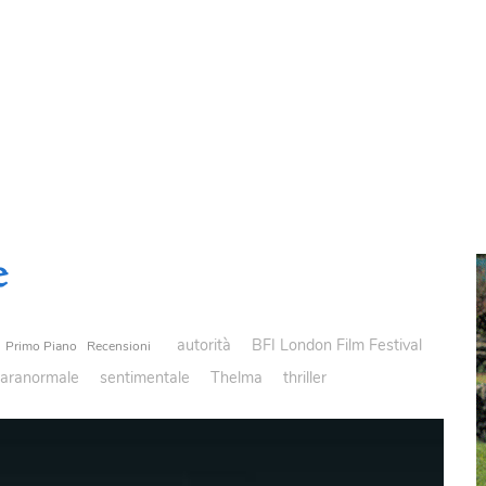
e
autorità
BFI London Film Festival
Primo Piano
Recensioni
aranormale
sentimentale
Thelma
thriller