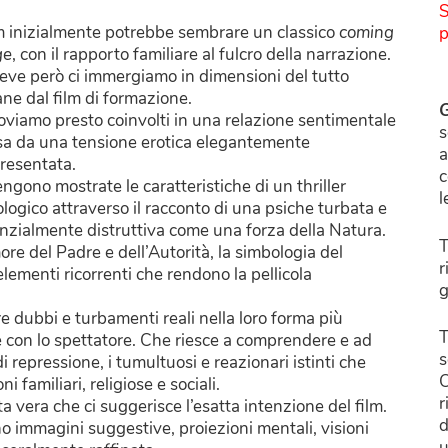
S
ilm inizialmente potrebbe sembrare un classico
coming
p
ge
, con il rapporto familiare al fulcro della narrazione.
reve però ci immergiamo in dimensioni del tutto
ane dal film di formazione.
G
roviamo presto coinvolti in una relazione sentimentale
s
isa da una tensione erotica elegantemente
a
resentata.
c
engono mostrate le caratteristiche di un thriller
l
ologico attraverso il racconto di una psiche turbata e
nzialmente distruttiva come una forza della Natura.
T
more del Padre e dell’Autorità, la simbologia del
r
lementi ricorrenti che rendono la pellicola
g
 dubbi e turbamenti reali nella loro forma più
T
 con lo spettatore. Che riesce a comprendere e ad
s
 di repressione, i tumultuosi e reazionari istinti che
C
i familiari, religiose e sociali.
r
ita vera che ci suggerisce l’esatta intenzione del film.
d
no immagini suggestive, proiezioni mentali, visioni
u