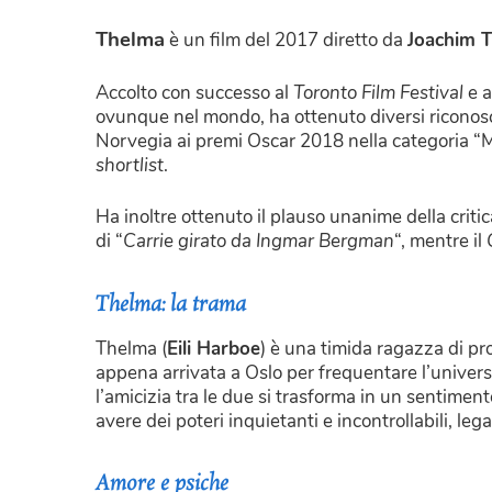
Thelma
è un film del 2017 diretto da
Joachim T
Accolto con successo al
Toronto Film Festival
e a
ovunque nel mondo, ha ottenuto diversi riconosc
Norvegia ai premi Oscar 2018 nella categoria “Mi
shortlist
.
Ha inoltre ottenuto il plauso unanime della criti
di “
Carrie girato da Ingmar Bergman
“, mentre il
Thelma: la trama
Thelma (
Eili Harboe
) è una timida ragazza di pro
appena arrivata a Oslo per frequentare l’univers
l’amicizia tra le due si trasforma in un sentimen
avere dei poteri inquietanti e incontrollabili, leg
Amore e psiche