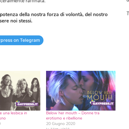
sceralmente raffinata.
T
potenza della nostra forza di volontà, del nostro
sere noi stessi.
press on Telegram
 una lesbica in
Below her mouth – Donne tra
sno
erotismo e ribellione
0
20 Giugno 2020