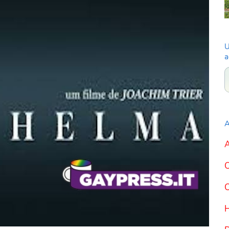
U
a
A
A
C
C