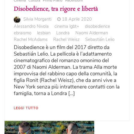
Cinema
Cultura
Primo Piano
Recensioni
Disobedience, tra rigore e libertà
Silvia Morganti
18 Aprile 2020
Alessandro Nivola
cinema lgbt+
disobedience
ebraismo
lesbian
Londra
Naomi Alderman
Rachel McAdams
Rachel Weisz
Sebastián Lelio
Disobedience è un film del 2017 diretto da
Sebastián Lelio. La pellicola è l’adattamento
cinematografico del romanzo omonimo del
2007 di Naomi Alderman. La trama Alla morte
improvvisa del rabbino capo della comunità, la
figlia Ronit (Rachel Weisz), che da anni vive a
New York senza più intrattenere contatti con la
famiglia, torna a Londra […]
LEGGI TUTTO