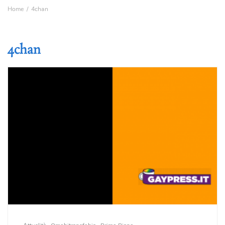
Home
4chan
4chan