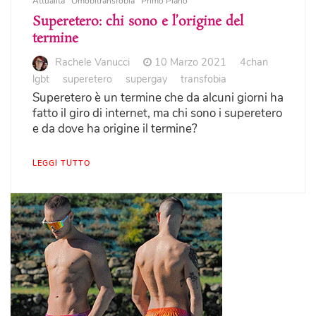
Attualità
Omobitransfobia
Primo Piano
Superetero: chi sono e l’origine del
termine
Rachele Vanucci
10 Marzo 2021
4chan
lgbt
superetero
supergay
transfobia
Superetero è un termine che da alcuni giorni ha
fatto il giro di internet, ma chi sono i superetero
e da dove ha origine il termine?
LEGGI TUTTO