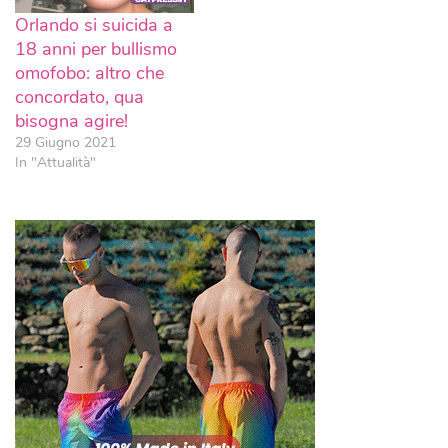
Orlando si suicida a
18 anni per bullismo
omofobo: altro che
concordato, qua
bisogna agire!
29 Giugno 2021
In "Attualità"