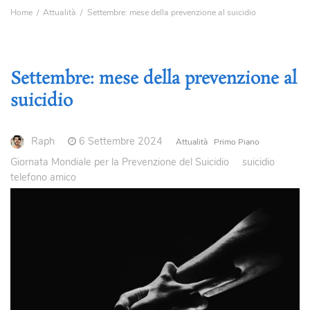
Home
Attualità
Settembre: mese della prevenzione al suicidio
Settembre: mese della prevenzione al
suicidio
Raph
6 Settembre 2024
Attualità
Primo Piano
Giornata Mondiale per la Prevenzione del Suicidio
suicidio
telefono amico