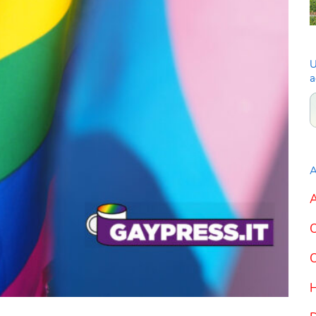
U
a
A
A
C
C