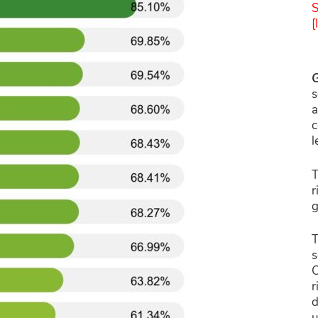
S
[
G
s
a
c
l
T
r
g
T
s
C
r
d
u