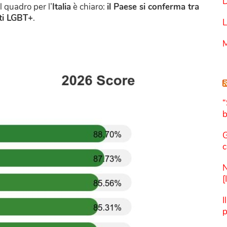
D
l quadro per l’
Italia
è chiaro:
il Paese si conferma tra
tti LGBT+
.
L
M
“
b
G
c
N
[
I
p