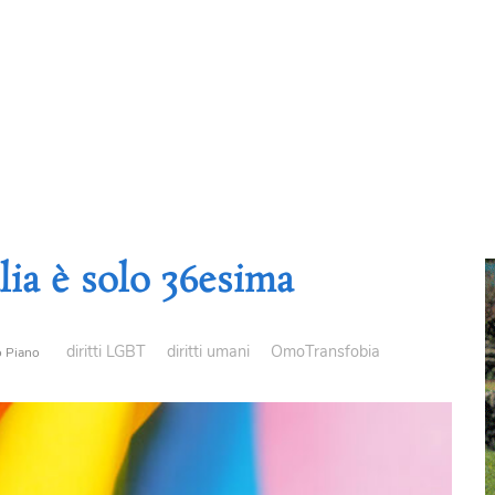
lia è solo 36esima
diritti LGBT
diritti umani
OmoTransfobia
 Piano