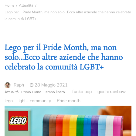
Home
Attualità
Lego per il Pride Month, ma non solo…Ecco altre aziende che hanno celebrato
la comunità LGBT+
Lego per il Pride Month, ma non
solo…Ecco altre aziende che hanno
celebrato la comunità LGBT+
Raph
28 Maggio 2021
funko pop
giochi rainbow
Attualità
Primo Piano
Tempo libero
lego
lgbt+ community
Pride month