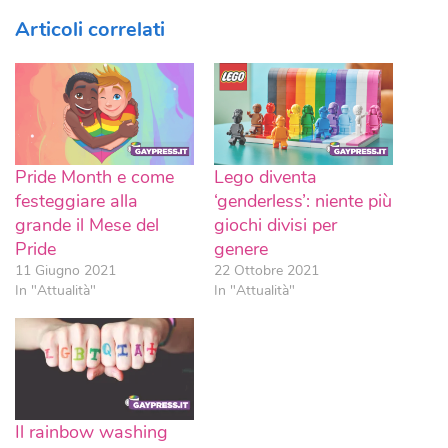
Articoli correlati
Pride Month e come
Lego diventa
festeggiare alla
‘genderless’: niente più
grande il Mese del
giochi divisi per
Pride
genere
11 Giugno 2021
22 Ottobre 2021
In "Attualità"
In "Attualità"
Il rainbow washing