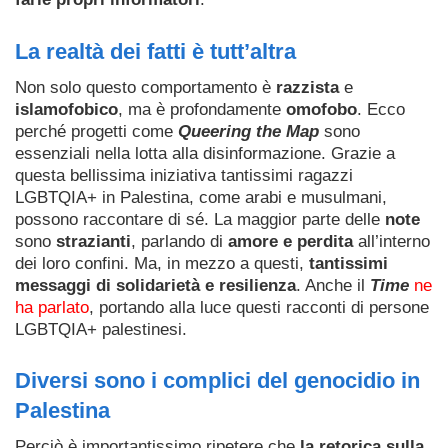
La realtà dei fatti è tutt’altra
Non solo questo comportamento è
razzista
e
islamofobico
, ma è profondamente
omofobo
. Ecco
perché progetti come
Queering the Map
sono
essenziali nella lotta alla disinformazione. Grazie a
questa bellissima iniziativa tantissimi ragazzi
LGBTQIA+ in Palestina, come arabi e musulmani,
possono raccontare di sé. La maggior parte delle
note
sono
strazianti
, parlando di
amore e perdita
all’interno
dei loro confini. Ma, in mezzo a questi,
tantissimi
messaggi di solidarietà e resilienza
. Anche il
Time
ne
ha parlato
, portando alla luce questi racconti di persone
LGBTQIA+ palestinesi.
Diversi sono i complici del genocidio in
Palestina
Perciò è importantissimo ripetere che
la retorica sulla