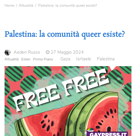
Home
Attualità
Palestina: la comunità queer esiste?
Palestina: la comunità queer esiste?
Aeden Russo
27 Maggio 2024
Gaza
Isrtaele
Palestina
Attualità
Esteri
Primo Piano