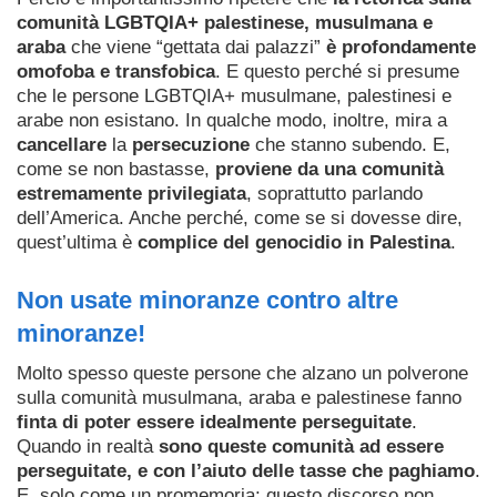
comunità LGBTQIA+ palestinese, musulmana e
araba
che viene “gettata dai palazzi”
è profondamente
omofoba e transfobica
. E questo perché si presume
che le persone LGBTQIA+ musulmane, palestinesi e
arabe non esistano. In qualche modo, inoltre, mira a
cancellare
la
persecuzione
che stanno subendo. E,
come se non bastasse,
proviene da una comunità
estremamente privilegiata
, soprattutto parlando
dell’America. Anche perché, come se si dovesse dire,
quest’ultima è
complice del genocidio in Palestina
.
Non usate minoranze contro altre
minoranze!
Molto spesso queste persone che alzano un polverone
sulla comunità musulmana, araba e palestinese fanno
finta di poter essere idealmente perseguitate
.
Quando in realtà
sono queste comunità ad essere
perseguitate, e con l’aiuto delle tasse che paghiamo
.
E, solo come un promemoria: questo discorso non