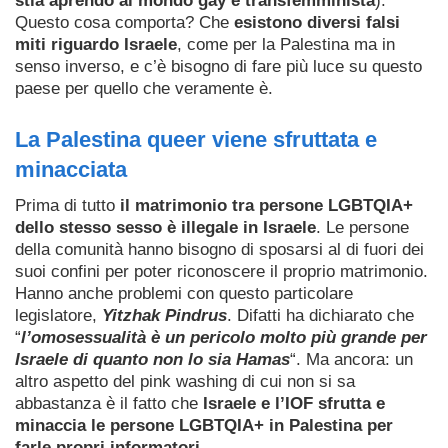
stia aprendo al mondo gay e transfemminista
).
Questo cosa comporta? Che
esistono diversi falsi
miti riguardo Israele
, come per la Palestina ma in
senso inverso, e c’è bisogno di fare più luce su questo
paese per quello che veramente è.
La Palestina queer viene sfruttata e
minacciata
Prima di tutto
il matrimonio tra persone LGBTQIA+
dello stesso sesso è illegale in Israele
. Le persone
della comunità hanno bisogno di sposarsi al di fuori dei
suoi confini per poter riconoscere il proprio matrimonio.
Hanno anche problemi con questo particolare
legislatore,
Yitzhak Pindrus
. Difatti ha dichiarato che
“
l’omosessualità è un pericolo molto più grande per
Israele di quanto non lo sia Hamas
“. Ma ancora: un
altro aspetto del pink washing di cui non si sa
abbastanza è il fatto che
Israele e l’IOF sfrutta e
minaccia le persone LGBTQIA+ in Palestina per
farle propri informatori
.