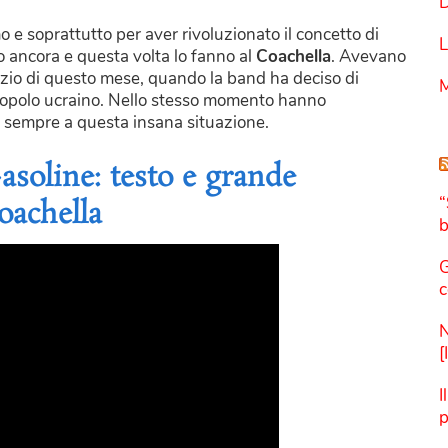
D
o e soprattutto per aver rivoluzionato il concetto di
L
 ancora e questa volta lo fanno al
Coachella
. Avevano
nizio di questo mese, quando la band ha deciso di
M
el popolo ucraino. Nello stesso momento hanno
o sempre a questa insana situazione.
soline: testo e grande
“
oachella
b
G
c
N
[
I
p