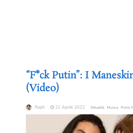
“F*ck Putin”: I Manesk
(Video)
Raph
22 Aprile 2022
Attualità
Musica
Primo 