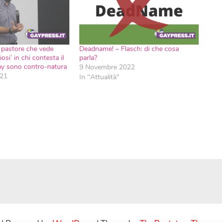
 il pastore che vede
Deadname! – Flasch: di che cosa
osi’ in chi contesta il
parla?
gay sono contro-natura
9 Novembre 2022
021
In "Attualità"