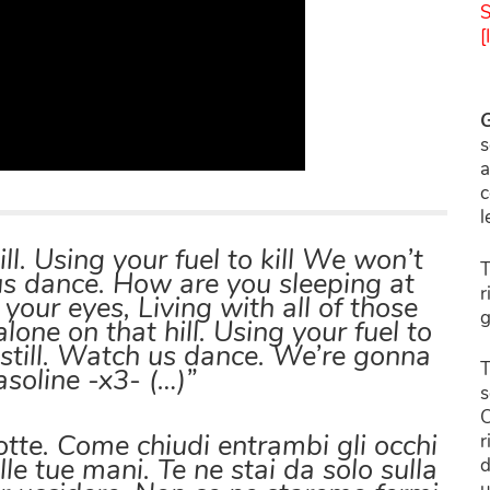
S
[
G
s
a
c
l
ll. Using your fuel to kill We won’t
T
 us dance. How are you sleeping at
r
your eyes, Living with all of those
g
lone on that hill. Using your fuel to
g still. Watch us dance. We’re gonna
T
soline -x3- (…)”
s
C
otte. Come chiudi entrambi gli occhi
r
lle tue mani. Te ne stai da solo sulla
d
u