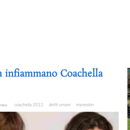
in infiammano Coachella
coachella 2022
diritti umani
maneskin
Piano