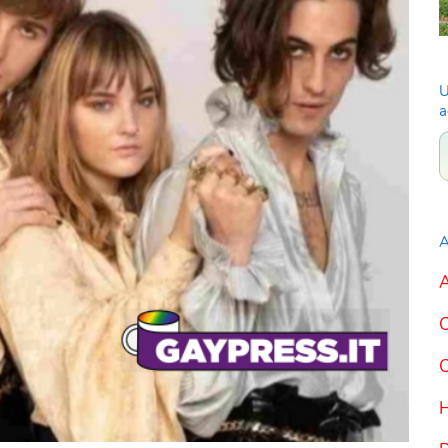
U
a
A
A
C
C