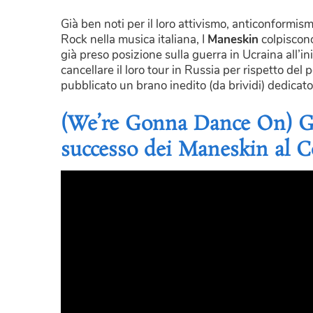
Già ben noti per il loro attivismo, anticonformism
Rock nella musica italiana, I
Maneskin
colpiscono
già preso posizione sulla guerra in Ucraina all’i
cancellare il loro tour in Russia per rispetto d
pubblicato un brano inedito (da brividi) dedicat
(We’re Gonna Dance On) Ga
successo dei Maneskin al C