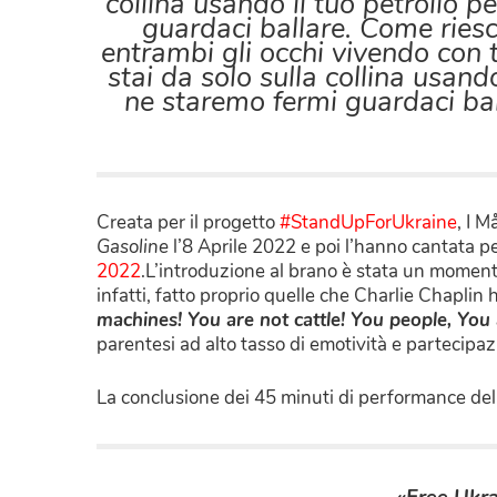
collina usando il tuo petrolio 
guardaci ballare. Come riesc
entrambi gli occhi vivendo con t
stai da solo sulla collina usand
ne staremo fermi guardaci bal
Creata per il progetto
#StandUpForUkraine
, I 
Gasoline
l’8 Aprile 2022 e poi l’hanno cantata per
2022
.L’introduzione al brano è stata un moment
infatti, fatto proprio quelle che Charlie Chaplin
machines! You are not cattle! You people, You
parentesi ad alto tasso di emotività e partecipaz
La conclusione dei 45 minuti di performance del
«Free Ukra