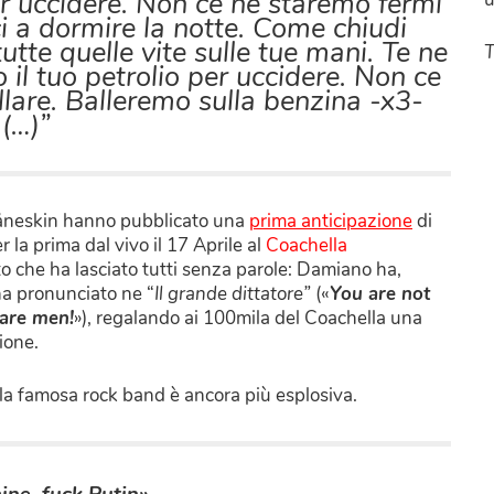
per uccidere. Non ce ne staremo fermi
i a dormire la notte. Come chiudi
utte quelle vite sulle tue mani. Te ne
T
o il tuo petrolio per uccidere. Non ce
lare. Balleremo sulla benzina -x3-
(…)”
Måneskin hanno pubblicato una
prima anticipazione
di
 la prima dal vivo il 17 Aprile al
Coachella
o che ha lasciato tutti senza parole: Damiano ha,
 ha pronunciato ne “
Il grande dittatore”
(«
You are not
 are men!
»), regalando ai 100mila del Coachella una
ione.
la famosa rock band è ancora più esplosiva.
ine, fuck Putin».