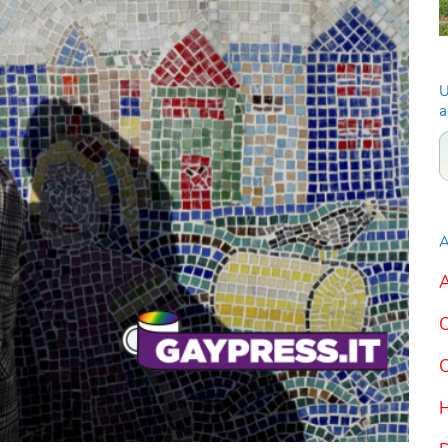
U
a
A
A
C
C