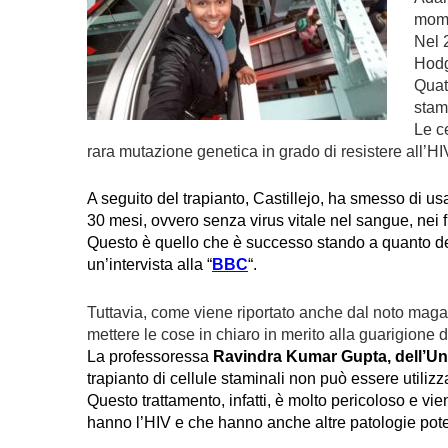
mome
Nel 
Hodg
Quatt
stam
Le c
rara mutazione genetica in grado di resistere all’HI
A seguito del trapianto, Castillejo, ha smesso di us
30 mesi, ovvero senza virus vitale nel sangue, nei flui
Questo è quello che è successo stando a quanto det
un’intervista alla “
BBC
“.
Tuttavia, come viene riportato anche dal noto mag
mettere le cose in chiaro in merito alla guarigione d
La professoressa
Ravindra Kumar Gupta, dell’Un
trapianto di cellule staminali non può essere utilizz
Questo trattamento, infatti, è molto pericoloso e v
hanno l’HIV e che hanno anche altre patologie pot