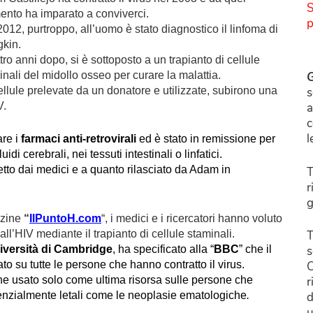
S
nto ha imparato a conviverci.
p
2012, purtroppo, all’uomo è stato diagnostico il linfoma di
kin.
ro anni dopo, si è sottoposto a un trapianto di cellule
inali del midollo osseo per curare la malattia.
G
ellule prelevate da un donatore e utilizzate, subirono una
s
V.
a
c
l
are i
farmaci anti-retrovirali
ed è stato in remissione per
di cerebrali, nei tessuti intestinali o linfatici.
to dai medici e a quanto rilasciato da Adam in
T
r
g
azine
“
IlPuntoH.com
“, i medici e i ricercatori hanno voluto
all’HIV mediante il trapianto di cellule staminali.
T
iversità di Cambridge
, ha specificato alla “
BBC
” che il
s
ato su tutte le persone che hanno contratto il virus.
C
iene usato solo come ultima risorsa sulle persone che
r
enzialmente letali come le
neoplasie ematologiche
.
d
u