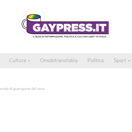
Cultura
Omobitransfobia
Politica
Sport
ondo di guarigione dal virus