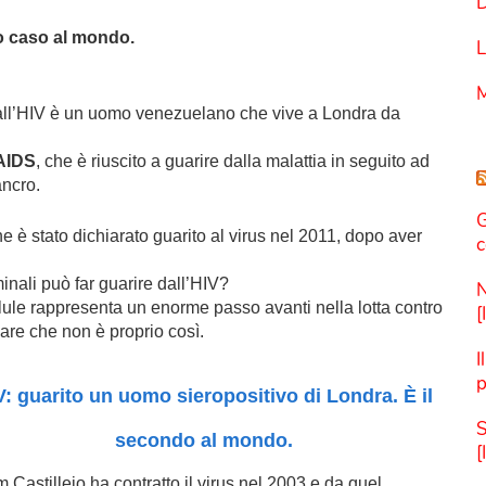
D
o caso al mondo.
L
M
all’HIV è un uomo venezuelano che vive a Londra da
 AIDS
, che è riuscito a guarire dalla malattia in seguito ad
ancro.
G
e è stato dichiarato guarito al virus nel 2011, dopo aver
c
minali può far guarire dall’HIV?
N
lule rappresenta un enorme passo avanti nella lotta contro
[
sare che non è proprio così.
I
p
V: guarito un uomo sieropositivo di Londra. È il
S
secondo al mondo.
[
 Castillejo ha contratto il virus nel 2003 e da quel