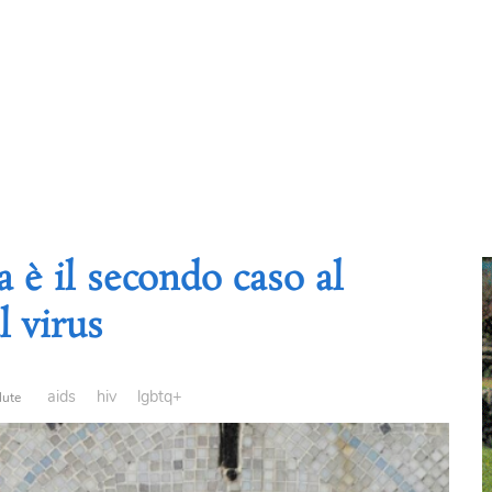
è il secondo caso al
 virus
aids
hiv
lgbtq+
lute