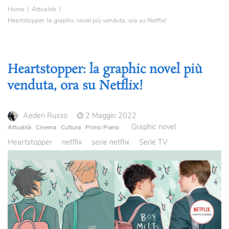
Home
Attualità
Heartstopper: la graphic novel più venduta, ora su Netflix!
Heartstopper: la graphic novel più
venduta, ora su Netflix!
Aeden Russo
2 Maggio 2022
Graphic novel
Attualità
Cinema
Cultura
Primo Piano
Heartstopper
netflix
serie netflix
Serie TV