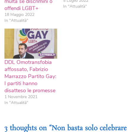
multa se discrimini o
5 Luglio 2022
In "Attualità"
offendi LGBT+
18 Maggio 2022
In "Attualità"
DDL Omotransfobia
affossato, Fabrizio
Marrazzo Partito Gay:
I partiti hanno
disatteso le promesse
1 Novembre 2021
In "Attualità"
3 thoughts on “
Non basta solo celebrare