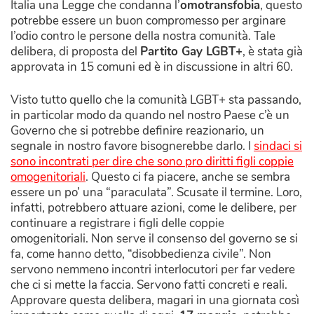
Italia una Legge che condanna l’
omotransfobia
, questo
potrebbe essere un buon compromesso per arginare
l’odio contro le persone della nostra comunità. Tale
delibera, di proposta del
Partito Gay LGBT+
, è stata già
approvata in 15 comuni ed è in discussione in altri 60.
Visto tutto quello che la comunità LGBT+ sta passando,
in particolar modo da quando nel nostro Paese c’è un
Governo che si potrebbe definire reazionario, un
segnale in nostro favore bisognerebbe darlo. I
sindaci si
sono incontrati per dire che sono pro diritti figli coppie
omogenitoriali
. Questo ci fa piacere, anche se sembra
essere un po’ una “paraculata”. Scusate il termine. Loro,
infatti, potrebbero attuare azioni, come le delibere, per
continuare a registrare i figli delle coppie
omogenitoriali. Non serve il consenso del governo se si
fa, come hanno detto, “disobbedienza civile”. Non
servono nemmeno incontri interlocutori per far vedere
che ci si mette la faccia. Servono fatti concreti e reali.
Approvare questa delibera, magari in una giornata così