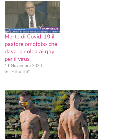
Morto di Covid-19 il
pastore omofobo che
dava la colpa ai gay
per il virus
11 Novembre 2020
In "Attualità"