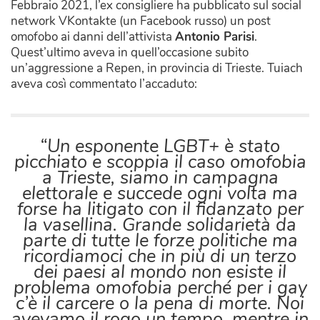
Febbraio 2021, l’ex consigliere ha pubblicato sul social
network VKontakte (un Facebook russo) un post
omofobo ai danni dell’attivista
Antonio Parisi
.
Quest’ultimo aveva in quell’occasione subito
un’aggressione a Repen, in provincia di Trieste. Tuiach
aveva così commentato l’accaduto:
“Un esponente LGBT+ è stato
picchiato e scoppia il caso omofobia
a Trieste, siamo in campagna
elettorale e succede ogni volta ma
forse ha litigato con il fidanzato per
la vasellina. Grande solidarietà da
parte di tutte le forze politiche ma
ricordiamoci che in più di un terzo
dei paesi al mondo non esiste il
problema omofobia perché per i gay
c’è il carcere o la pena di morte. Noi
avevamo il rogo un tempo, mentre in