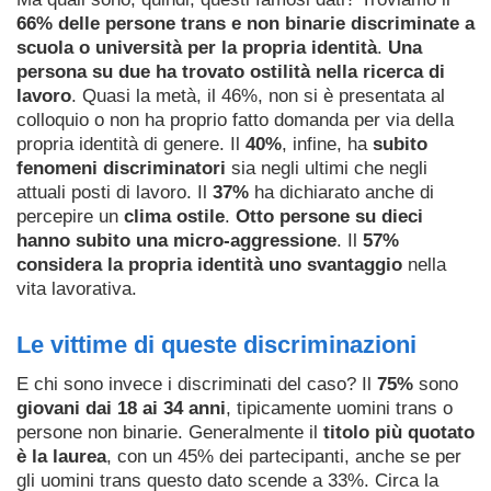
66% delle persone trans e non binarie discriminate a
scuola o università per la propria identità
.
Una
persona su due ha trovato ostilità nella ricerca di
lavoro
. Quasi la metà, il 46%, non si è presentata al
colloquio o non ha proprio fatto domanda per via della
propria identità di genere. Il
40%
, infine, ha
subito
fenomeni discriminatori
sia negli ultimi che negli
attuali posti di lavoro. Il
37%
ha dichiarato anche di
percepire un
clima ostile
.
Otto persone su dieci
hanno subito una micro-aggressione
. Il
57%
considera la propria identità uno svantaggio
nella
vita lavorativa.
Le vittime di queste discriminazioni
E chi sono invece i discriminati del caso? Il
75%
sono
giovani dai 18 ai 34 anni
, tipicamente uomini trans o
persone non binarie. Generalmente il
titolo più quotato
è la laurea
, con un 45% dei partecipanti, anche se per
gli uomini trans questo dato scende a 33%. Circa la