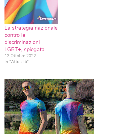
La strategia nazionale
contro le
discriminazioni
LGBT+, spiegata
12 Ottobre 2022
In "Attualità"