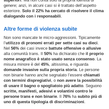
superiori
. Ma non conta solo la propria identità di
genere; anzi, in alcuni casi si è trattato dell’aspetto
esteriore.
Solo il 22% ha cercato di risolvere il clima
dialogando con i responsabili
.
Altre forme di violenza subite
Non sono mancate le micro-aggressioni. Tipicamente
l’
utilizzo di pronomi errati per sette casi su dieci
.
Nel
56%
dei casi invece
battute offensive o allusive
alla comunità trans. Il
50%
ha dichiarato che
il proprio
nome anagrafico è stato usato senza consenso
. La
misura minore è del
45%
, altissima, e riguarda
domande invasive sulla propria storia
. Le persone
non binarie hanno anche segnalato l’essere
chiamati
con termini dispregiativi
, o
non avere la possibilità
di usare il bagno o spogliatoio più adatto
. Seguono
scritte, manifesti, adesivi e volantini contro le
persone trans e non binarie
. Il
76%
ha
subito più di
uno di questa tipologia di discriminazioni
.