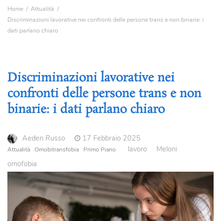
Home
Attualità
Discriminazioni lavorative nei confronti delle persone trans e non binarie: i
dati parlano chiaro
Discriminazioni lavorative nei
confronti delle persone trans e non
binarie: i dati parlano chiaro
Aeden Russo
17 Febbraio 2025
lavoro
Meloni
Attualità
Omobitransfobia
Primo Piano
omofobia