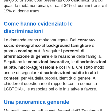
singolo. Si sono così presentati
630 candidati
, tra cui
quasi la metà non binari, circa il 34% di uomini trans e il
19% di donne trans.
Come hanno evidenziato le
discriminazioni
Le domande erano molto variegate. Dal
contesto
socio-demografico
al
background famigliare
e il
proprio
coming out
. A seguire i
percorsi di
affermazione di genere
e la
reazione
della famiglia.
Seguitano le
condizioni lavorative
, le
discriminazioni
subite
,
micro-aggressioni
e così via. C’è stato modo
anche di segnalare
discriminazioni subite in altri
contesti
per via della propria identità di genere. A
chiudere il questionario il rapporto con la comunità
LGBTQIA+, le associazioni o le iniziative a favore.
Una panoramica generale
Ma quali sono, quindi, questi famosi dati? Troviamo il