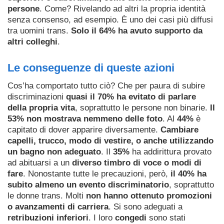
persone
. Come? Rivelando ad altri la propria identità
senza consenso, ad esempio. È uno dei casi più diffusi
tra uomini trans.
Solo il 64% ha avuto supporto da
altri colleghi
.
Le conseguenze di queste azioni
Cos’ha comportato tutto ciò? Che per paura di subire
discriminazioni
quasi il 70% ha evitato di parlare
della propria vita
, soprattutto le persone non binarie.
Il
53% non mostrava nemmeno delle foto
. Al
44%
è
capitato di dover apparire diversamente.
Cambiare
capelli, trucco, modo di vestire, o anche utilizzando
un bagno non adeguato
. Il
35%
ha addirittura provato
ad abituarsi a un
diverso timbro di voce o modi di
fare
. Nonostante tutte le precauzioni, però,
il 40% ha
subito almeno un evento discriminatorio
, soprattutto
le donne trans. Molti
non hanno ottenuto promozioni
o avanzamenti di carriera
. Si sono adeguati a
retribuzioni inferiori
. I loro
congedi
sono stati