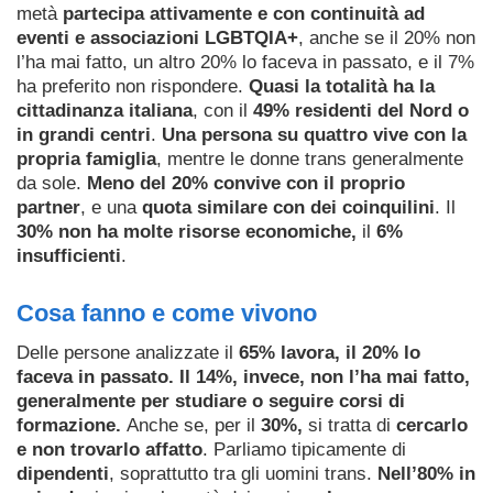
metà
partecipa attivamente e con continuità ad
eventi e associazioni LGBTQIA+
, anche se il 20% non
l’ha mai fatto, un altro 20% lo faceva in passato, e il 7%
ha preferito non rispondere.
Quasi la totalità ha la
cittadinanza italiana
, con il
49% residenti del Nord o
in grandi centri
.
Una persona su quattro vive con la
propria famiglia
, mentre le donne trans generalmente
da sole.
Meno del 20% convive con il proprio
partner
, e una
quota similare con dei coinquilini
. Il
30% non ha molte risorse economiche,
il
6%
insufficienti
.
Cosa fanno e come vivono
Delle persone analizzate il
65% lavora, il 20% lo
faceva in passato. Il 14%, invece, non l’ha mai fatto,
generalmente per studiare o seguire corsi di
formazione.
Anche se, per il
30%,
si tratta di
cercarlo
e non trovarlo affatto
. Parliamo tipicamente di
dipendenti
, soprattutto tra gli uomini trans.
Nell’80% in