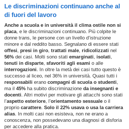
Le discriminazioni continuano anche al
di fuori del lavoro
Anche a scuola e in università il clima ostile non si
placa
, e le discriminazioni continuano. Più colpite le
donne trans, le persone con un livello d’istruzione
minore e dal reddito basso. Segnalano di essere stati
offesi
,
presi in giro
,
trattati male
,
ridicolizzati
nel
56%
dei casi. Molti sono stati
emarginati
,
isolati
,
tenuti in disparte
,
sfavoriti agli esami
o alle
interrogazioni
. In oltre la metà dei casi tutto questo è
successo al liceo, nel 36% in università. Quasi tutti i
responsabili
erano
compagni di scuola o studenti
,
ma il
45%
ha subito discriminazione
da insegnanti e
docenti
. Altri motivi per motivare gli attacchi sono stati
l’
aspetto esteriore
, l’
orientamento sessuale
o il
proprio
carattere
.
Solo il 22% usava o usa la carriera
alias
. In molti casi non esisteva, non ne erano a
conoscenza, non possedevano una diagnosi di disforia
per accedere alla pratica.