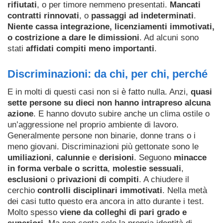
rifiutati
, o per timore nemmeno presentati.
Mancati
contratti rinnovati
, o
passaggi ad indeterminati
.
Niente cassa integrazione, licenziamenti immotivati,
o costrizione a dare le dimissioni
. Ad alcuni sono
stati
affidati compiti meno importanti
.
Discriminazioni: da chi, per chi, perché
E in molti di questi casi non si è fatto nulla. Anzi,
quasi
sette persone su dieci non hanno intrapreso alcuna
azione
. E hanno dovuto subire anche un clima ostile o
un’aggressione nel proprio ambiente di lavoro.
Generalmente persone non binarie, donne trans o i
meno giovani. Discriminazioni più gettonate sono le
umiliazioni
,
calunnie
e
derisioni
. Seguono
minacce
in forma verbale o scritta
,
molestie sessuali
,
esclusioni
o
privazioni di compiti
. A chiudere il
cerchio
controlli disciplinari immotivati
. Nella metà
dei casi tutto questo era ancora in atto durante i test.
Molto spesso
viene da colleghi di pari grado e