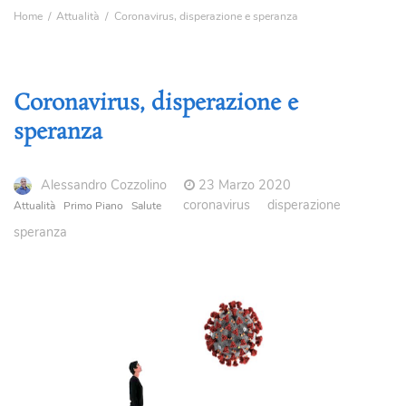
Home
Attualità
Coronavirus, disperazione e speranza
Coronavirus, disperazione e
speranza
Alessandro Cozzolino
23 Marzo 2020
coronavirus
disperazione
Attualità
Primo Piano
Salute
speranza