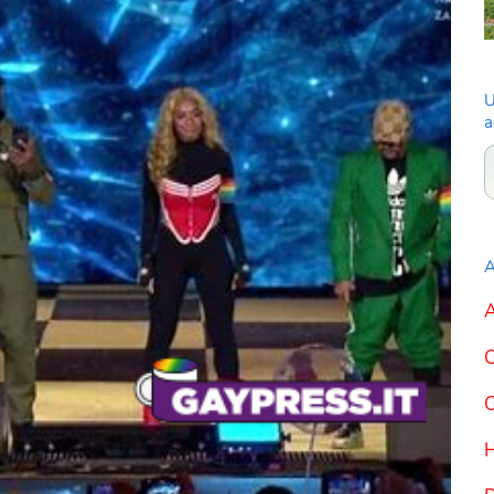
U
a
A
A
C
C