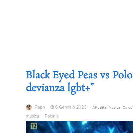
Black Eyed Peas vs Pol
devianza lgbt+”
Raph
6 Gennaio 2023
Attualità
Musica
Omobi
musica
Polonia