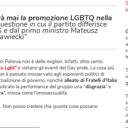
S
p
erà mai la promozione LGBTQ nella
uestione in cui il partito differisce
 e dal primo ministro Mateusz
G
awiecki
“
s
a
c
l
Polonia non è delle migliori. Infatti, oltre cento
a Lgbt”
e vietano gli eventi del Gay pride. La cosa più
T
non è passato inosservato agli esponenti politici di
r
a coalizione di governo, nonché
alleato di Fratelli d’Italia
g
iudicato la performance del gruppo una
“
disgrazia
”
e
za
”,
intesa come l’omosessualità.
T
s
ole. Non posso credere che queste cose possano
C
r
d
u