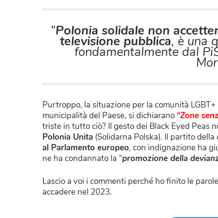
“
Polonia solidale non accett
televisione pubblica
, è una q
fondamentalmente dal PiS
Mor
Purtroppo, la situazione per la comunità LGBT+ in 
municipalità del Paese, si dichiarano
“Zone senz
triste in tutto ciò? Il gesto dei Black Eyed Peas 
Polonia Unita
(Solidarna Polska). Il partito dell
al Parlamento europeo
, con indignazione ha g
ne ha condannato la
“
promozione della devian
Lascio a voi i commenti perché ho finito le par
accadere nel 2023.