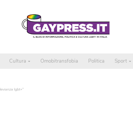
Cultura
Omobitransfobia
Politica
Sport
evianza lgbt+”