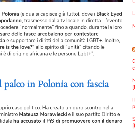
D
L
a
Polonia
(e qua si capisce già tutto), dove i
Black Eyed
 Capodanno
, trasmesso dalla tv locale in diretta. L’evento
M
procedere “normalmente” fino a quando, durante la loro
sare delle fasce arcobaleno
per contestare
uda
e supportare i diritti della comunità LGBT+. Inoltre,
e is the love?”
allo spirito di “unità” citando le
i è di origine africana e le persone Lgbt+”.
G
c
N
 palco in Polonia con fascia
[
I
p
oprio caso politico. Ha creato un duro scontro nella
 ministro
Mateusz Morawiecki
e il suo partito Diritto e
S
olidale
ha accusato il PiS di promuovere con il denaro
[