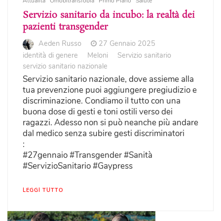
Attualità
Omobitransfobia
Primo Piano
Salute
Servizio sanitario da incubo: la realtà dei
pazienti transgender
Aeden Russo
27 Gennaio 2025
identità di genere
Meloni
Servizio sanitario
servizio sanitario nazionale
Servizio sanitario nazionale, dove assieme alla
tua prevenzione puoi aggiungere pregiudizio e
discriminazione. Condiamo il tutto con una
buona dose di gesti e toni ostili verso dei
ragazzi. Adesso non si può neanche più andare
dal medico senza subire gesti discriminatori
:
#27gennaio #Transgender #Sanità
#ServizioSanitario #Gaypress
LEGGI TUTTO