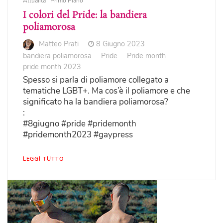
Attualità
Primo Piano
I colori del Pride: la bandiera
poliamorosa
Matteo Prati
8 Giugno 2023
bandiera poliamorosa
Pride
Pride month
pride month 2023
Spesso si parla di poliamore collegato a
tematiche LGBT+. Ma cos’è il poliamore e che
significato ha la bandiera poliamorosa?
:
#8giugno #pride #pridemonth
#pridemonth2023 #gaypress
LEGGI TUTTO