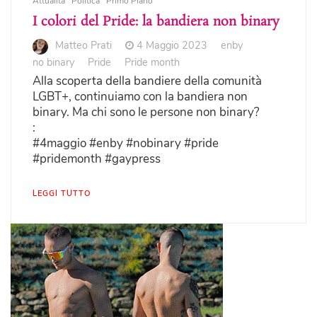
Attualità
Politica
Primo Piano
I colori del Pride: la bandiera non binary
Matteo Prati
4 Maggio 2023
enby
no binary
Pride
Pride month
Alla scoperta della bandiere della comunità
LGBT+, continuiamo con la bandiera non
binary. Ma chi sono le persone non binary?
:
#4maggio #enby #nobinary #pride
#pridemonth #gaypress
LEGGI TUTTO