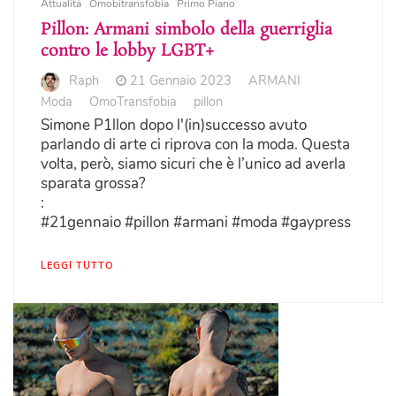
Attualità
Omobitransfobia
Primo Piano
Pillon: Armani simbolo della guerriglia
contro le lobby LGBT+
Raph
21 Gennaio 2023
ARMANI
Moda
OmoTransfobia
pillon
Simone P1llon dopo l'(in)successo avuto
parlando di arte ci riprova con la moda. Questa
volta, però, siamo sicuri che è l’unico ad averla
sparata grossa?
:
#21gennaio #pillon #armani #moda #gaypress
LEGGI TUTTO