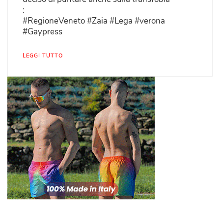
:
#RegioneVeneto #Zaia #Lega #verona
#Gaypress
LEGGI TUTTO