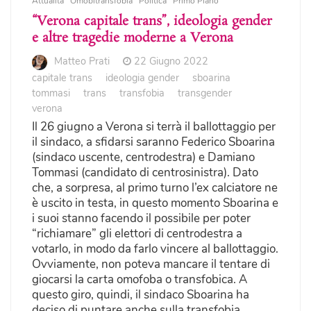
Attualità
Omobitransfobia
Politica
Primo Piano
“Verona capitale trans”, ideologia gender
e altre tragedie moderne a Verona
Matteo Prati
22 Giugno 2022
capitale trans
ideologia gender
sboarina
tommasi
trans
transfobia
transgender
verona
Il 26 giugno a Verona si terrà il ballottaggio per
il sindaco, a sfidarsi saranno Federico Sboarina
(sindaco uscente, centrodestra) e Damiano
Tommasi (candidato di centrosinistra). Dato
che, a sorpresa, al primo turno l’ex calciatore ne
è uscito in testa, in questo momento Sboarina e
i suoi stanno facendo il possibile per poter
“richiamare” gli elettori di centrodestra a
votarlo, in modo da farlo vincere al ballottaggio.
Ovviamente, non poteva mancare il tentare di
giocarsi la carta omofoba o transfobica. A
questo giro, quindi, il sindaco Sboarina ha
deciso di puntare anche sulla transfobia