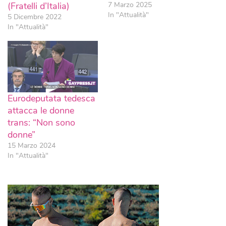
(Fratelli d’Italia)
7 Marzo 2025
In "Attualità"
5 Dicembre 2022
In "Attualità"
Eurodeputata tedesca
attacca le donne
trans: “Non sono
donne”
15 Marzo 2024
In "Attualità"