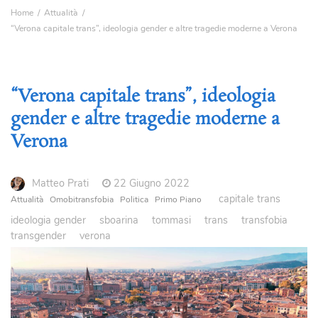
Home
Attualità
“Verona capitale trans”, ideologia gender e altre tragedie moderne a Verona
“Verona capitale trans”, ideologia
gender e altre tragedie moderne a
Verona
Matteo Prati
22 Giugno 2022
capitale trans
Attualità
Omobitransfobia
Politica
Primo Piano
ideologia gender
sboarina
tommasi
trans
transfobia
transgender
verona