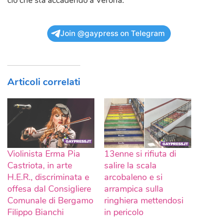
ciò che sta accadendo a Verona.
Join @gaypress on Telegram
Articoli correlati
Violinista Erma Pia
13enne si rifiuta di
Castriota, in arte
salire la scala
H.E.R., discriminata e
arcobaleno e si
offesa dal Consigliere
arrampica sulla
Comunale di Bergamo
ringhiera mettendosi
Filippo Bianchi
in pericolo