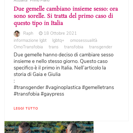
Attualità
Primo Piano
Due gemelle cambiano insieme sesso: ora
sono sorelle. Si tratta del primo caso di
questo tipo in Italia
Raph
18 Ottobre 2021
informazione lgbt
lgbtq+
omosessualità
OmoTransfobia
trans
transfobia
transgender
Due gemelle hanno deciso di cambiare sesso
insieme e nello stesso giorno. Questo caso
specifico è il primo in Italia. Nell’articolo la
storia di Gaia e Giulia
:
#transgender #vaginoplastica #gemelletrans
#transfobia #gaypress
LEGGI TUTTO