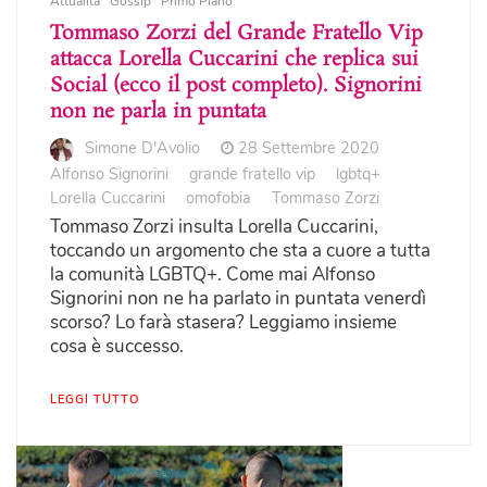
Attualità
Gossip
Primo Piano
Tommaso Zorzi del Grande Fratello Vip
attacca Lorella Cuccarini che replica sui
Social (ecco il post completo). Signorini
non ne parla in puntata
Simone D'Avolio
28 Settembre 2020
Alfonso Signorini
grande fratello vip
lgbtq+
Lorella Cuccarini
omofobia
Tommaso Zorzi
Tommaso Zorzi insulta Lorella Cuccarini,
toccando un argomento che sta a cuore a tutta
la comunità LGBTQ+. Come mai Alfonso
Signorini non ne ha parlato in puntata venerdì
scorso? Lo farà stasera? Leggiamo insieme
cosa è successo.
LEGGI TUTTO