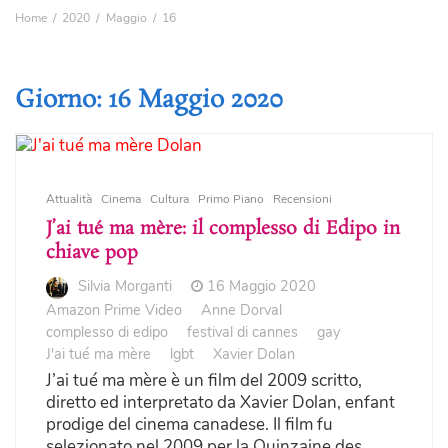
Home
2020
Maggio
16
Giorno:
16 Maggio 2020
Attualità
Cinema
Cultura
Primo Piano
Recensioni
J’ai tué ma mère: il complesso di Edipo in
chiave pop
Silvia Morganti
16 Maggio 2020
Amazon Prime Video
Anne Dorval
complesso di edipo
festival di cannes
gay
J'ai tué ma mère
lgbt
Xavier Dolan
J’ai tué ma mère è un film del 2009 scritto,
diretto ed interpretato da Xavier Dolan, enfant
prodige del cinema canadese. Il film fu
selezionato nel 2009 per la Quinzaine des