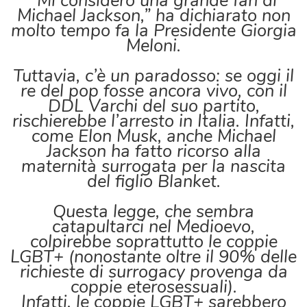
“Mi considero una grande fan di
Michael Jackson,” ha dichiarato non
molto tempo fa la Presidente Giorgia
Meloni.
Tuttavia, c’è un paradosso: se oggi il
re del pop fosse ancora vivo, con il
DDL Varchi del suo partito,
rischierebbe l’arresto in Italia. Infatti,
come Elon Musk, anche Michael
Jackson ha fatto ricorso alla
maternità surrogata per la nascita
del figlio Blanket.
Questa legge, che sembra
catapultarci nel Medioevo,
colpirebbe soprattutto le coppie
LGBT+ (nonostante oltre il 90% delle
richieste di surrogacy provenga da
coppie eterosessuali).
Infatti, le coppie LGBT+ sarebbero