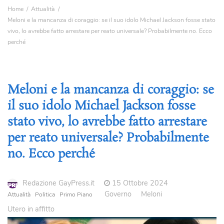
Home
Attualità
Meloni e la mancanza di coraggio: se il suo idolo Michael Jackson fosse stato
vivo, lo avrebbe fatto arrestare per reato universale? Probabilmente no. Ecco
perché
Meloni e la mancanza di coraggio: se
il suo idolo Michael Jackson fosse
stato vivo, lo avrebbe fatto arrestare
per reato universale? Probabilmente
no. Ecco perché
Redazione GayPress.it
15 Ottobre 2024
Governo
Meloni
Attualità
Politica
Primo Piano
Utero in affitto