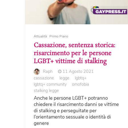
Attualità
Primo Piano
Cassazione, sentenza storica:
risarcimento per le persone
LGBT+ vittime di stalking
Raph
11 Agosto 2021
cassazione
legge
lgbtq+
lgbtq+ community
omofobia
stalking legge
Anche le persone LGBT+ potranno
chiedere il risarcimento danni se vittime
di stalking e perseguitate per
l’orientamento sessuale o identità di
genere