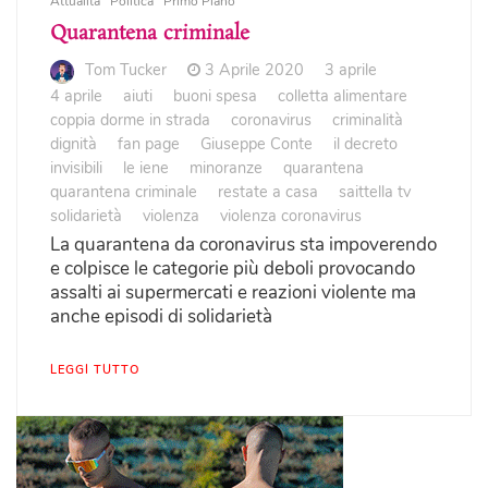
Attualità
Politica
Primo Piano
Quarantena criminale
Tom Tucker
3 Aprile 2020
3 aprile
4 aprile
aiuti
buoni spesa
colletta alimentare
coppia dorme in strada
coronavirus
criminalità
dignità
fan page
Giuseppe Conte
il decreto
invisibili
le iene
minoranze
quarantena
quarantena criminale
restate a casa
saittella tv
solidarietà
violenza
violenza coronavirus
La quarantena da coronavirus sta impoverendo
e colpisce le categorie più deboli provocando
assalti ai supermercati e reazioni violente ma
anche episodi di solidarietà
LEGGI TUTTO