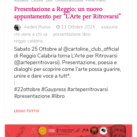
Attualità
Cultura
Libri
Omobitransfobia
Primo Piano
Presentazione a Reggio: un nuovo
appuntamento per “L’Arte per Ritrovarsi”
Aeden Russo
21 Ottobre 2025
asayuna
chi viene e chi va
presentazione libro
reggio calabria
Sabato 25 Ottobre al @cartoline_club_official
di Reggio Calabria torna L’Arte per Ritrovarsi
(@arteperritrovarsi). Presentazione, poesia e
dialoghi per scoprire come l’arte possa guarire,
unire e dare voce a tutt*.
:
#22ottobre #Gaypress #arteperritrovarsi
#presentazione #libro
LEGGI TUTTO