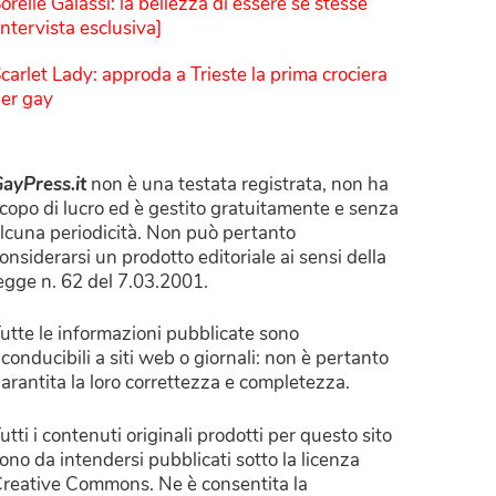
orelle Galassi: la bellezza di essere sé stesse
Intervista esclusiva]
carlet Lady: approda a Trieste la prima crociera
er gay
ayPress.it
non è una testata registrata, non ha
copo di lucro ed è gestito gratuitamente e senza
lcuna periodicità. Non può pertanto
onsiderarsi un prodotto editoriale ai sensi della
egge n. 62 del 7.03.2001.
utte le informazioni pubblicate sono
iconducibili a siti web o giornali: non è pertanto
arantita la loro correttezza e completezza.
utti i contenuti originali prodotti per questo sito
ono da intendersi pubblicati sotto la licenza
reative Commons. Ne è consentita la