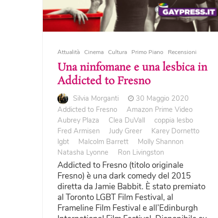
Attualità
Cinema
Cultura
Primo Piano
Recensioni
Una ninfomane e una lesbica in
Addicted to Fresno
Silvia Morganti
30 Maggio 2020
Addicted to Fresno
Amazon Prime Video
Aubrey Plaza
Clea DuVall
coppia lesbo
Fred Armisen
Judy Greer
Karey Dornetto
lgbt
Malcolm Barrett
Molly Shannon
Natasha Lyonne
Ron Livingston
Addicted to Fresno (titolo originale
Fresno) è una dark comedy del 2015
diretta da Jamie Babbit. È stato premiato
al Toronto LGBT Film Festival, al
Frameline Film Festival e all’Edinburgh