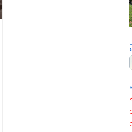
U
a
A
A
C
C