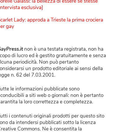
orelle Galassi: la bellezza di essere sé stesse
Intervista esclusiva]
carlet Lady: approda a Trieste la prima crociera
er gay
ayPress.it
non è una testata registrata, non ha
copo di lucro ed è gestito gratuitamente e senza
lcuna periodicità. Non può pertanto
onsiderarsi un prodotto editoriale ai sensi della
egge n. 62 del 7.03.2001.
utte le informazioni pubblicate sono
iconducibili a siti web o giornali: non è pertanto
arantita la loro correttezza e completezza.
utti i contenuti originali prodotti per questo sito
ono da intendersi pubblicati sotto la licenza
reative Commons. Ne è consentita la