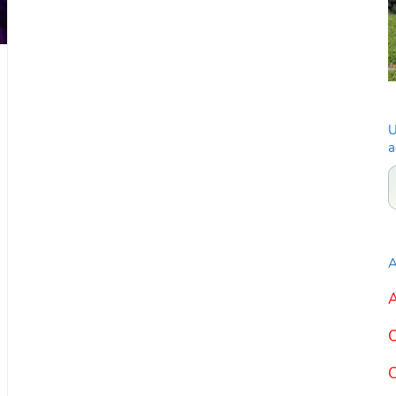
U
a
A
A
C
C