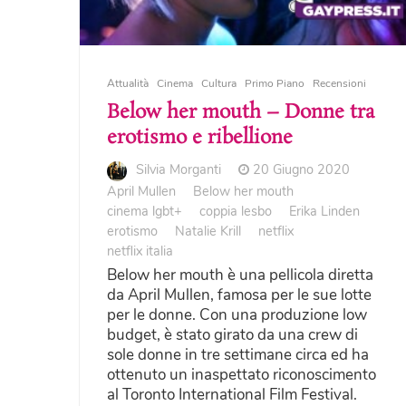
Attualità
Cinema
Cultura
Primo Piano
Recensioni
Below her mouth – Donne tra
erotismo e ribellione
Silvia Morganti
20 Giugno 2020
April Mullen
Below her mouth
cinema lgbt+
coppia lesbo
Erika Linden
erotismo
Natalie Krill
netflix
netflix italia
Below her mouth è una pellicola diretta
da April Mullen, famosa per le sue lotte
per le donne. Con una produzione low
budget, è stato girato da una crew di
sole donne in tre settimane circa ed ha
ottenuto un inaspettato riconoscimento
al Toronto International Film Festival.