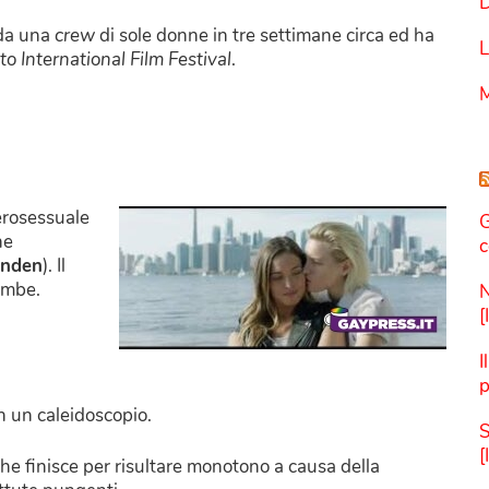
D
 da una
crew
di sole donne in tre settimane circa ed ha
L
to International Film Festival
.
M
erosessuale
G
ne
c
inden
). Il
rambe.
N
[
I
p
n un caleidoscopio.
S
[
che finisce per risultare monotono a causa della