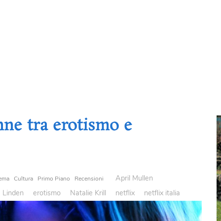
ne tra erotismo e
April Mullen
ema
Cultura
Primo Piano
Recensioni
a Linden
erotismo
Natalie Krill
netflix
netflix italia