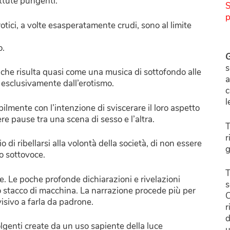
attute pungenti.
S
p
rotici, a volte esasperatamente crudi, sono al limite
o.
G
s
o, che risulta quasi come una musica di sottofondo alle
a
i esclusivamente dall’erotismo.
c
l
ilmente con l’intenzione di sviscerare il loro aspetto
re pause tra una scena di sesso e l’altra.
T
r
 di ribellarsi alla volontà della società, di non essere
g
o sottovoce.
T
e. Le poche profonde dichiarazioni e rivelazioni
s
o stacco di macchina. La narrazione procede più per
C
visivo a farla da padrone.
r
d
lgenti create da un uso sapiente della luce
u