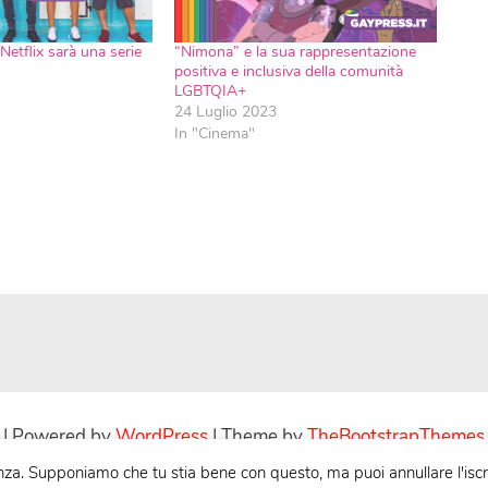
etflix sarà una serie
“Nimona” e la sua rappresentazione
positiva e inclusiva della comunità
LGBTQIA+
24 Luglio 2023
In "Cinema"
| Powered by
WordPress
| Theme by
TheBootstrapThemes
nza. Supponiamo che tu stia bene con questo, ma puoi annullare l'iscri