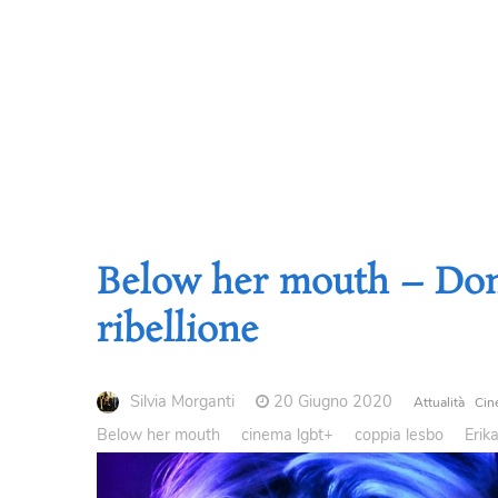
Below her mouth – Don
ribellione
Silvia Morganti
20 Giugno 2020
Attualità
Cin
Below her mouth
cinema lgbt+
coppia lesbo
Erik