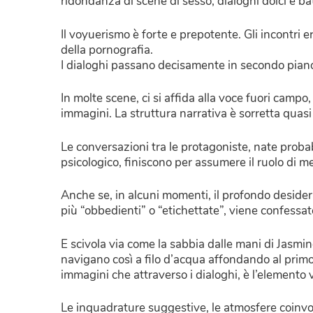
ridondanza di scene di sesso, dialoghi dolci e b
Il voyuerismo è forte e prepotente. Gli incontri e
della pornografia.
I dialoghi passano decisamente in secondo pian
In molte scene, ci si affida alla voce fuori camp
immagini. La struttura narrativa è sorretta quas
Le conversazioni tra le protagoniste, nate probab
psicologico, finiscono per assumere il ruolo di me
Anche se, in alcuni momenti, il profondo desiderio
più “obbedienti” o “etichettate”, viene confessat
E scivola via come la sabbia dalle mani di Jasmin
navigano così a filo d’acqua affondando al prim
immagini che attraverso i dialoghi, è l’elemento 
Le inquadrature suggestive, le atmosfere coinvo