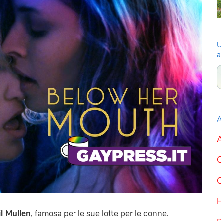
U
a
A
A
C
C
l Mullen
, famosa per le sue lotte per le donne.