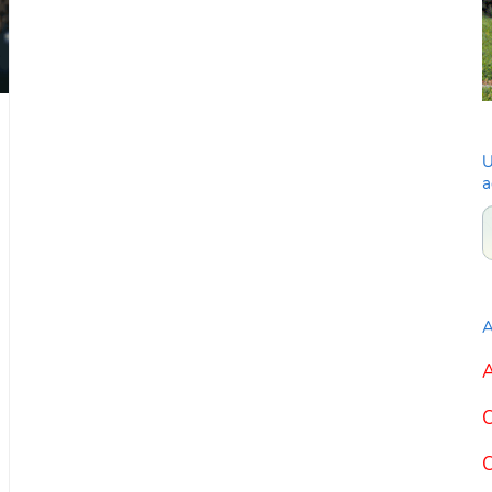
U
a
A
A
C
C