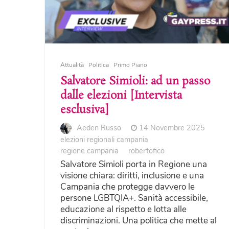
Attualità
Politica
Primo Piano
Salvatore Simioli: ad un passo
dalle elezioni [Intervista
esclusiva]
Aeden Russo
14 Novembre 2025
elezioni regionali campania
regione campania
robertofico
Salvatore Simioli porta in Regione una
visione chiara: diritti, inclusione e una
Campania che protegge davvero le
persone LGBTQIA+. Sanità accessibile,
educazione al rispetto e lotta alle
discriminazioni. Una politica che mette al