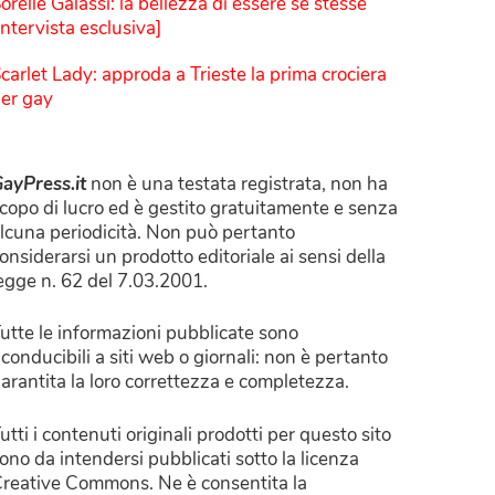
orelle Galassi: la bellezza di essere sé stesse
Intervista esclusiva]
carlet Lady: approda a Trieste la prima crociera
er gay
ayPress.it
non è una testata registrata, non ha
copo di lucro ed è gestito gratuitamente e senza
lcuna periodicità. Non può pertanto
onsiderarsi un prodotto editoriale ai sensi della
egge n. 62 del 7.03.2001.
utte le informazioni pubblicate sono
iconducibili a siti web o giornali: non è pertanto
arantita la loro correttezza e completezza.
utti i contenuti originali prodotti per questo sito
ono da intendersi pubblicati sotto la licenza
reative Commons. Ne è consentita la