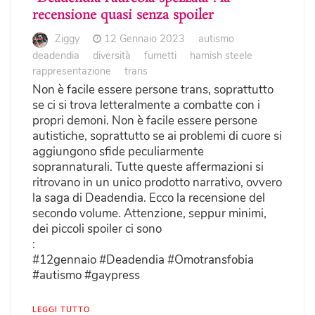
recensione quasi senza spoiler
Ziggy
12 Gennaio 2023
autismo
deadendia
diversità
fumetti
hamish steele
rappresentazione
trans
Non è facile essere persone trans, soprattutto
se ci si trova letteralmente a combatte con i
propri demoni. Non è facile essere persone
autistiche, soprattutto se ai problemi di cuore si
aggiungono sfide peculiarmente
soprannaturali. Tutte queste affermazioni si
ritrovano in un unico prodotto narrativo, ovvero
la saga di Deadendia. Ecco la recensione del
secondo volume. Attenzione, seppur minimi,
dei piccoli spoiler ci sono
:
#12gennaio #Deadendia #Omotransfobia
#autismo #gaypress
LEGGI TUTTO