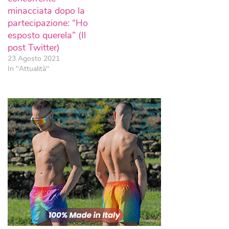
minacciata dopo la
partecipazione: “Ho
esposto querela” (Il
post Twitter)
23 Agosto 2021
In "Attualità"