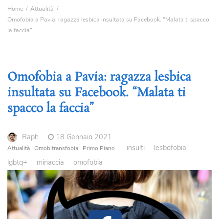
Home
Attualità
Omofobia a Pavia: ragazza lesbica insultata su Facebook. “Malata ti spacco
la faccia”
Omofobia a Pavia: ragazza lesbica
insultata su Facebook. “Malata ti
spacco la faccia”
Raph
18 Gennaio 2021
insulti
lesbofobia
Attualità
Omobitransfobia
Primo Piano
lgbtq+
minaccia
omofobia