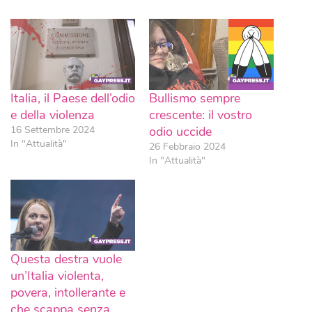
Italia, il Paese dell’odio
Bullismo sempre
e della violenza
crescente: il vostro
16 Settembre 2024
odio uccide
In "Attualità"
26 Febbraio 2024
In "Attualità"
Questa destra vuole
un’Italia violenta,
povera, intollerante e
che scappa senza