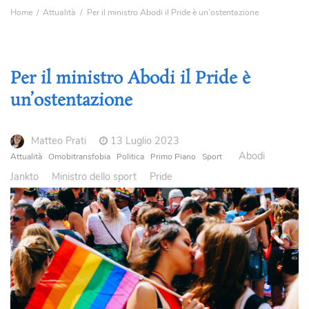
Home
Attualità
Per il ministro Abodi il Pride è un’ostentazione
Per il ministro Abodi il Pride è
un’ostentazione
Matteo Prati
13 Luglio 2023
Abodi
Attualità
Omobitransfobia
Politica
Primo Piano
Sport
Jankto
Ministro dello sport
Pride